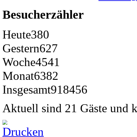
Besucherzähler
Heute
380
Gestern
627
Woche
4541
Monat
6382
Insgesamt
918456
Aktuell sind 21 Gäste und k