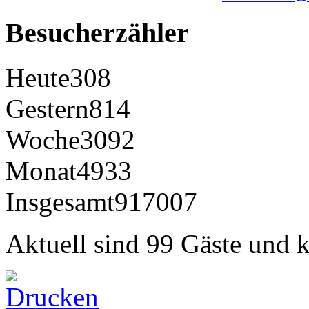
Besucherzähler
Heute
308
Gestern
814
Woche
3092
Monat
4933
Insgesamt
917007
Aktuell sind 99 Gäste und k