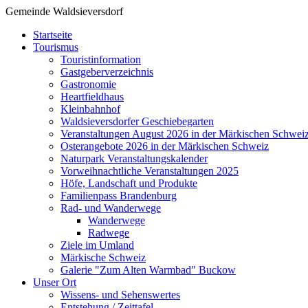
Gemeinde Waldsieversdorf
Startseite
Tourismus
Touristinformation
Gastgeberverzeichnis
Gastronomie
Heartfieldhaus
Kleinbahnhof
Waldsieversdorfer Geschiebegarten
Veranstaltungen August 2026 in der Märkischen Schwei
Osterangebote 2026 in der Märkischen Schweiz
Naturpark Veranstaltungskalender
Vorweihnachtliche Veranstaltungen 2025
Höfe, Landschaft und Produkte
Familienpass Brandenburg
Rad- und Wanderwege
Wanderwege
Radwege
Ziele im Umland
Märkische Schweiz
Galerie "Zum Alten Warmbad" Buckow
Unser Ort
Wissens- und Sehenswertes
Entstehung / Zeittafel