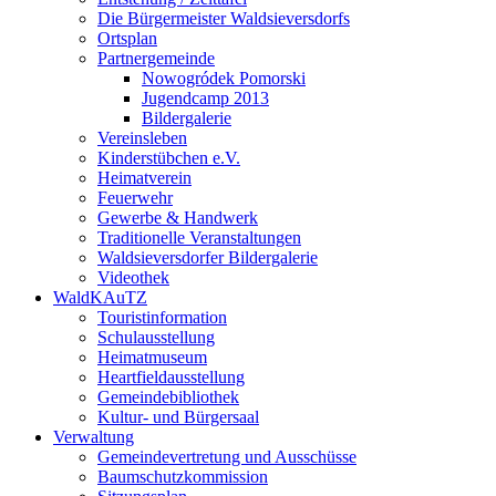
Die Bürgermeister Waldsieversdorfs
Ortsplan
Partnergemeinde
Nowogródek Pomorski
Jugendcamp 2013
Bildergalerie
Vereinsleben
Kinderstübchen e.V.
Heimatverein
Feuerwehr
Gewerbe & Handwerk
Traditionelle Veranstaltungen
Waldsieversdorfer Bildergalerie
Videothek
WaldKAuTZ
Touristinformation
Schulausstellung
Heimatmuseum
Heartfieldausstellung
Gemeindebibliothek
Kultur- und Bürgersaal
Verwaltung
Gemeindevertretung und Ausschüsse
Baumschutzkommission