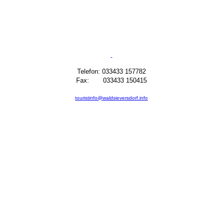
Telefon: 033433 157782
Fax: 033433 150415
touristinfo@waldsieversdorf.info