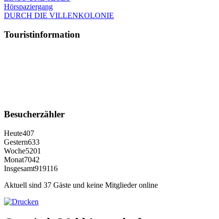
Hörspaziergang
DURCH DIE VILLENKOLONIE
Touristinformation
Besucherzähler
Heute
407
Gestern
633
Woche
5201
Monat
7042
Insgesamt
919116
Aktuell sind 37 Gäste und keine Mitglieder online