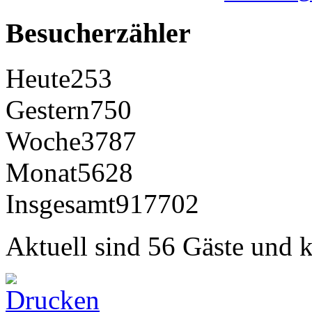
Besucherzähler
Heute
253
Gestern
750
Woche
3787
Monat
5628
Insgesamt
917702
Aktuell sind 56 Gäste und k