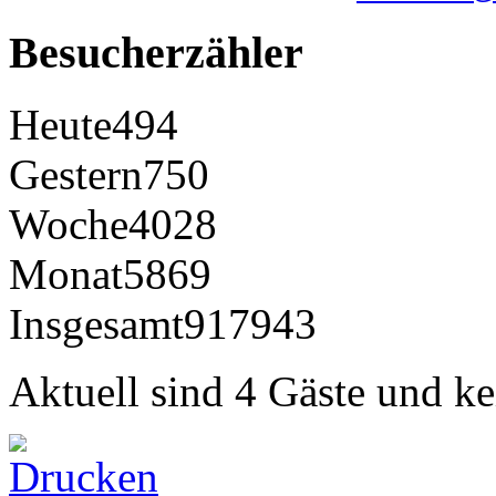
Besucherzähler
Heute
494
Gestern
750
Woche
4028
Monat
5869
Insgesamt
917943
Aktuell sind 4 Gäste und ke