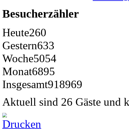
Besucherzähler
Heute
260
Gestern
633
Woche
5054
Monat
6895
Insgesamt
918969
Aktuell sind 26 Gäste und k