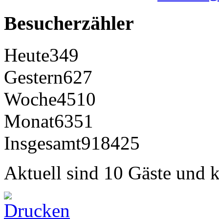
Besucherzähler
Heute
349
Gestern
627
Woche
4510
Monat
6351
Insgesamt
918425
Aktuell sind 10 Gäste und k