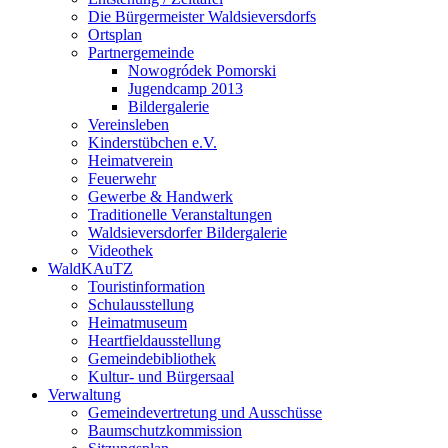
Die Bürgermeister Waldsieversdorfs
Ortsplan
Partnergemeinde
Nowogródek Pomorski
Jugendcamp 2013
Bildergalerie
Vereinsleben
Kinderstübchen e.V.
Heimatverein
Feuerwehr
Gewerbe & Handwerk
Traditionelle Veranstaltungen
Waldsieversdorfer Bildergalerie
Videothek
WaldKAuTZ
Touristinformation
Schulausstellung
Heimatmuseum
Heartfieldausstellung
Gemeindebibliothek
Kultur- und Bürgersaal
Verwaltung
Gemeindevertretung und Ausschüsse
Baumschutzkommission