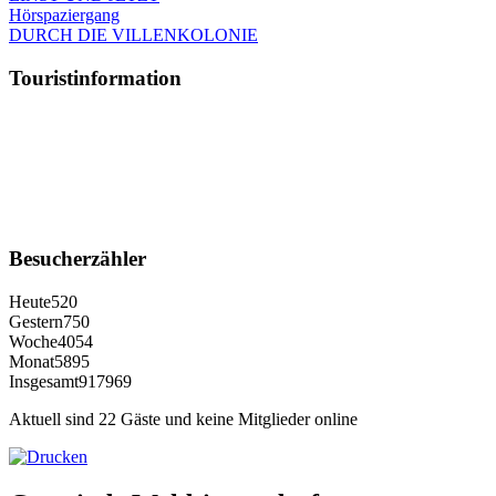
Hörspaziergang
DURCH DIE VILLENKOLONIE
Touristinformation
Besucherzähler
Heute
520
Gestern
750
Woche
4054
Monat
5895
Insgesamt
917969
Aktuell sind 22 Gäste und keine Mitglieder online