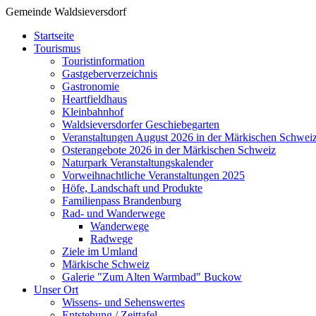
Gemeinde Waldsieversdorf
Startseite
Tourismus
Touristinformation
Gastgeberverzeichnis
Gastronomie
Heartfieldhaus
Kleinbahnhof
Waldsieversdorfer Geschiebegarten
Veranstaltungen August 2026 in der Märkischen Schwei
Osterangebote 2026 in der Märkischen Schweiz
Naturpark Veranstaltungskalender
Vorweihnachtliche Veranstaltungen 2025
Höfe, Landschaft und Produkte
Familienpass Brandenburg
Rad- und Wanderwege
Wanderwege
Radwege
Ziele im Umland
Märkische Schweiz
Galerie "Zum Alten Warmbad" Buckow
Unser Ort
Wissens- und Sehenswertes
Entstehung / Zeittafel