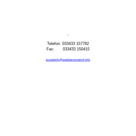
Telefon: 033433 157782
Fax: 033433 150415
touristinfo@waldsieversdorf.info