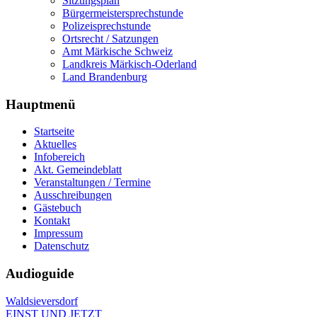
Sitzungsplan
Bürgermeistersprechstunde
Polizeisprechstunde
Ortsrecht / Satzungen
Amt Märkische Schweiz
Landkreis Märkisch-Oderland
Land Brandenburg
Hauptmenü
Startseite
Aktuelles
Infobereich
Akt. Gemeindeblatt
Veranstaltungen / Termine
Ausschreibungen
Gästebuch
Kontakt
Impressum
Datenschutz
Audioguide
Waldsieversdorf
EINST UND JETZT