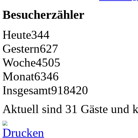
Besucherzähler
Heute
344
Gestern
627
Woche
4505
Monat
6346
Insgesamt
918420
Aktuell sind 31 Gäste und k