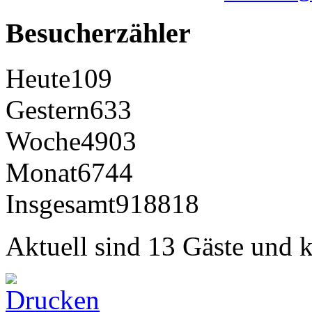
Besucherzähler
Heute
109
Gestern
633
Woche
4903
Monat
6744
Insgesamt
918818
Aktuell sind 13 Gäste und k