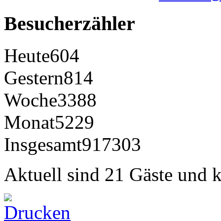
Besucherzähler
Heute
604
Gestern
814
Woche
3388
Monat
5229
Insgesamt
917303
Aktuell sind 21 Gäste und k