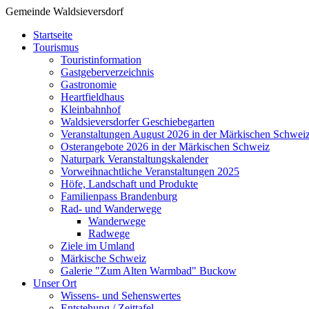
Gemeinde Waldsieversdorf
Startseite
Tourismus
Touristinformation
Gastgeberverzeichnis
Gastronomie
Heartfieldhaus
Kleinbahnhof
Waldsieversdorfer Geschiebegarten
Veranstaltungen August 2026 in der Märkischen Schwei
Osterangebote 2026 in der Märkischen Schweiz
Naturpark Veranstaltungskalender
Vorweihnachtliche Veranstaltungen 2025
Höfe, Landschaft und Produkte
Familienpass Brandenburg
Rad- und Wanderwege
Wanderwege
Radwege
Ziele im Umland
Märkische Schweiz
Galerie "Zum Alten Warmbad" Buckow
Unser Ort
Wissens- und Sehenswertes
Entstehung / Zeittafel