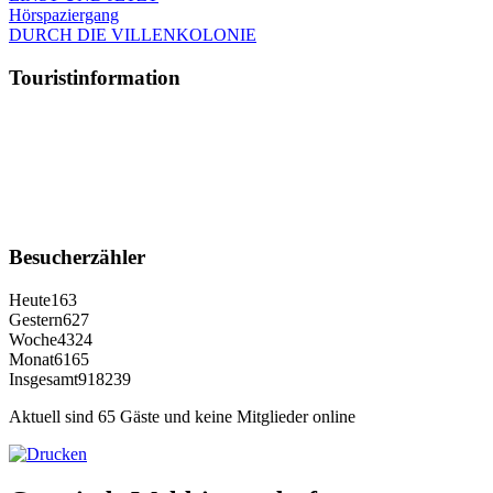
Hörspaziergang
DURCH DIE VILLENKOLONIE
Touristinformation
Besucherzähler
Heute
163
Gestern
627
Woche
4324
Monat
6165
Insgesamt
918239
Aktuell sind 65 Gäste und keine Mitglieder online