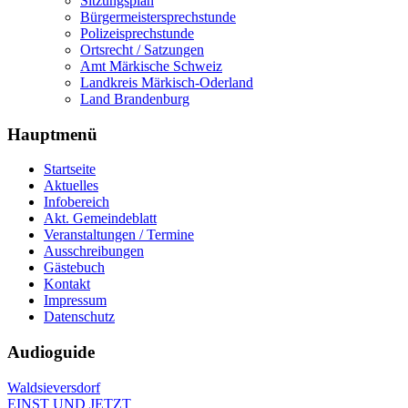
Sitzungsplan
Bürgermeistersprechstunde
Polizeisprechstunde
Ortsrecht / Satzungen
Amt Märkische Schweiz
Landkreis Märkisch-Oderland
Land Brandenburg
Hauptmenü
Startseite
Aktuelles
Infobereich
Akt. Gemeindeblatt
Veranstaltungen / Termine
Ausschreibungen
Gästebuch
Kontakt
Impressum
Datenschutz
Audioguide
Waldsieversdorf
EINST UND JETZT