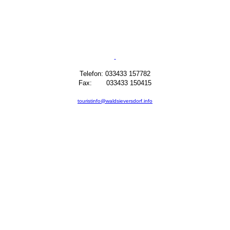
Telefon: 033433 157782
Fax: 033433 150415
touristinfo@waldsieversdorf.info