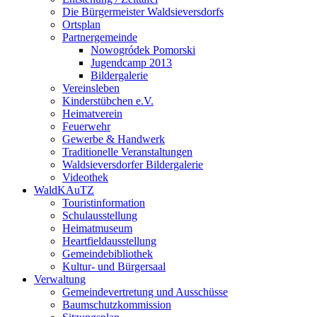
Die Bürgermeister Waldsieversdorfs
Ortsplan
Partnergemeinde
Nowogródek Pomorski
Jugendcamp 2013
Bildergalerie
Vereinsleben
Kinderstübchen e.V.
Heimatverein
Feuerwehr
Gewerbe & Handwerk
Traditionelle Veranstaltungen
Waldsieversdorfer Bildergalerie
Videothek
WaldKAuTZ
Touristinformation
Schulausstellung
Heimatmuseum
Heartfieldausstellung
Gemeindebibliothek
Kultur- und Bürgersaal
Verwaltung
Gemeindevertretung und Ausschüsse
Baumschutzkommission