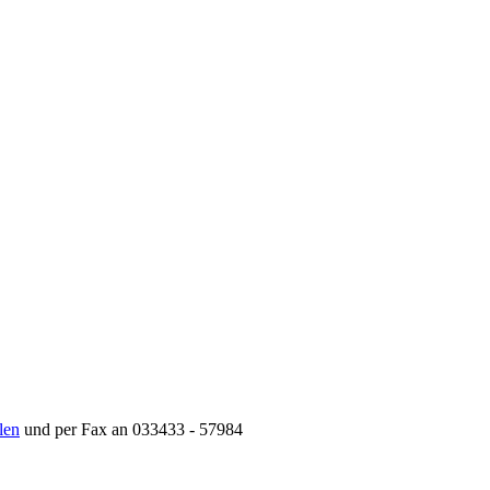
len
und per Fax an 033433 - 57984