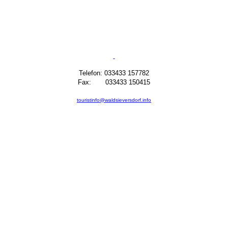
Telefon: 033433 157782
Fax: 033433 150415
touristinfo@waldsieversdorf.info