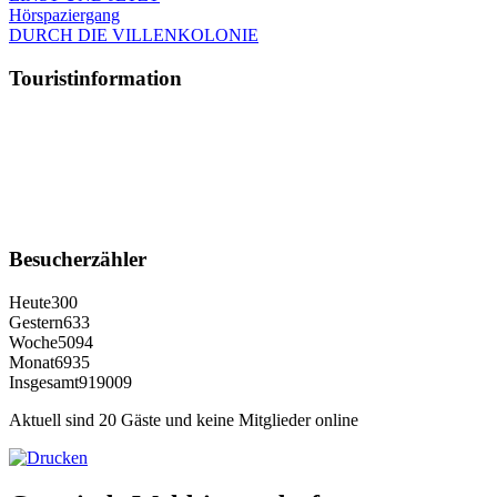
Hörspaziergang
DURCH DIE VILLENKOLONIE
Touristinformation
Besucherzähler
Heute
300
Gestern
633
Woche
5094
Monat
6935
Insgesamt
919009
Aktuell sind 20 Gäste und keine Mitglieder online