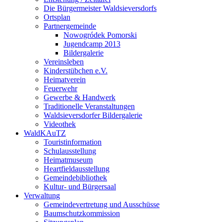
Die Bürgermeister Waldsieversdorfs
Ortsplan
Partnergemeinde
Nowogródek Pomorski
Jugendcamp 2013
Bildergalerie
Vereinsleben
Kinderstübchen e.V.
Heimatverein
Feuerwehr
Gewerbe & Handwerk
Traditionelle Veranstaltungen
Waldsieversdorfer Bildergalerie
Videothek
WaldKAuTZ
Touristinformation
Schulausstellung
Heimatmuseum
Heartfieldausstellung
Gemeindebibliothek
Kultur- und Bürgersaal
Verwaltung
Gemeindevertretung und Ausschüsse
Baumschutzkommission