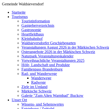
Gemeinde Waldsieversdorf
Startseite
Tourismus
Touristinformation
Gastgeberverzeichnis
Gastronomie
Heartfieldhaus
Kleinbahnhof
Waldsieversdorfer Geschiebegarten
Veranstaltungen August 2026 in der Märkischen Schwei
Osterangebote 2026 in der Märkischen Schweiz
Naturpark Veranstaltungskalender
Vorweihnachtliche Veranstaltungen 2025
Höfe, Landschaft und Produkte
Familienpass Brandenburg
Rad- und Wanderwege
Wanderwege
Radwege
Ziele im Umland
Märkische Schweiz
Galerie "Zum Alten Warmbad" Buckow
Unser Ort
Wissens- und Sehenswertes
Entstehung / Zeittafel