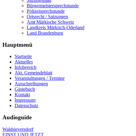
Sitzungsplan
Bürgermeistersprechstunde
Polizeisprechstunde
Ortsrecht / Satzungen
Amt Märkische Schweiz
Landkreis Märkisch-Oderland
Land Brandenburg
Hauptmenü
Startseite
Aktuelles
Infobereich
Akt. Gemeindeblatt
Veranstaltungen / Termine
Ausschreibungen
Gästebuch
Kontakt
Impressum
Datenschutz
Audioguide
Waldsieversdorf
EINST UND JETZT