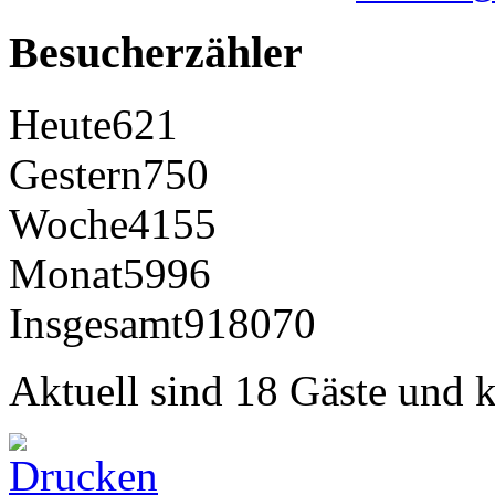
Besucherzähler
Heute
621
Gestern
750
Woche
4155
Monat
5996
Insgesamt
918070
Aktuell sind 18 Gäste und k