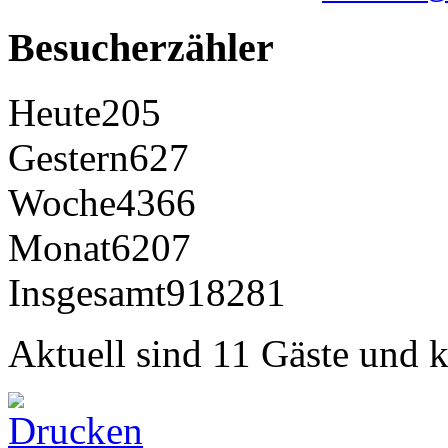
Besucherzähler
Heute
205
Gestern
627
Woche
4366
Monat
6207
Insgesamt
918281
Aktuell sind 11 Gäste und k