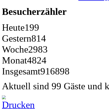
Besucherzähler
Heute
199
Gestern
814
Woche
2983
Monat
4824
Insgesamt
916898
Aktuell sind 99 Gäste und k