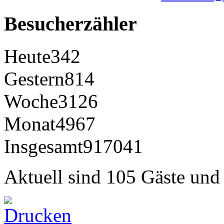
Besucherzähler
Heute
342
Gestern
814
Woche
3126
Monat
4967
Insgesamt
917041
Aktuell sind 105 Gäste und 