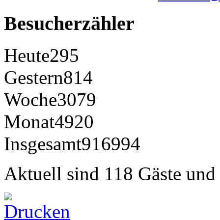
Besucherzähler
Heute
295
Gestern
814
Woche
3079
Monat
4920
Insgesamt
916994
Aktuell sind 118 Gäste und 