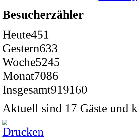
Besucherzähler
Heute
451
Gestern
633
Woche
5245
Monat
7086
Insgesamt
919160
Aktuell sind 17 Gäste und k