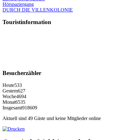
Hörspaziergang
DURCH DIE VILLENKOLONIE
Touristinformation
Besucherzähler
Heute
533
Gestern
627
Woche
4694
Monat
6535
Insgesamt
918609
Aktuell sind 49 Gäste und keine Mitglieder online