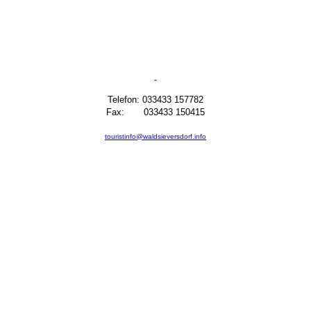
Telefon: 033433 157782
Fax: 033433 150415
touristinfo@waldsieversdorf.info