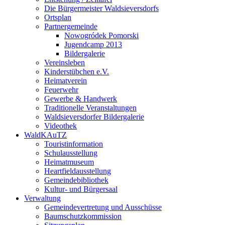
Die Bürgermeister Waldsieversdorfs
Ortsplan
Partnergemeinde
Nowogródek Pomorski
Jugendcamp 2013
Bildergalerie
Vereinsleben
Kinderstübchen e.V.
Heimatverein
Feuerwehr
Gewerbe & Handwerk
Traditionelle Veranstaltungen
Waldsieversdorfer Bildergalerie
Videothek
WaldKAuTZ
Touristinformation
Schulausstellung
Heimatmuseum
Heartfieldausstellung
Gemeindebibliothek
Kultur- und Bürgersaal
Verwaltung
Gemeindevertretung und Ausschüsse
Baumschutzkommission