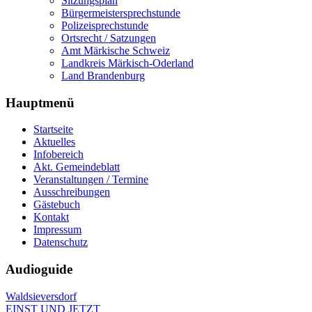
Sitzungsplan
Bürgermeistersprechstunde
Polizeisprechstunde
Ortsrecht / Satzungen
Amt Märkische Schweiz
Landkreis Märkisch-Oderland
Land Brandenburg
Hauptmenü
Startseite
Aktuelles
Infobereich
Akt. Gemeindeblatt
Veranstaltungen / Termine
Ausschreibungen
Gästebuch
Kontakt
Impressum
Datenschutz
Audioguide
Waldsieversdorf
EINST UND JETZT