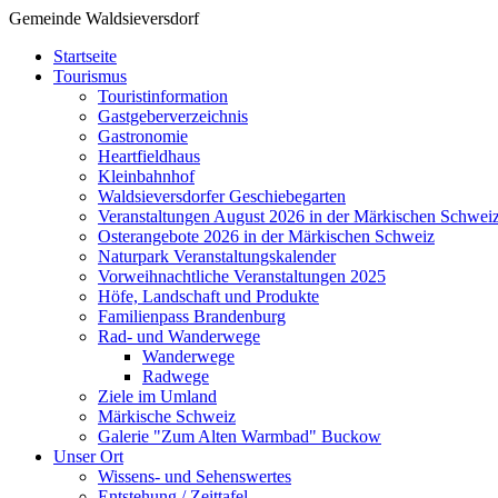
Gemeinde Waldsieversdorf
Startseite
Tourismus
Touristinformation
Gastgeberverzeichnis
Gastronomie
Heartfieldhaus
Kleinbahnhof
Waldsieversdorfer Geschiebegarten
Veranstaltungen August 2026 in der Märkischen Schwei
Osterangebote 2026 in der Märkischen Schweiz
Naturpark Veranstaltungskalender
Vorweihnachtliche Veranstaltungen 2025
Höfe, Landschaft und Produkte
Familienpass Brandenburg
Rad- und Wanderwege
Wanderwege
Radwege
Ziele im Umland
Märkische Schweiz
Galerie "Zum Alten Warmbad" Buckow
Unser Ort
Wissens- und Sehenswertes
Entstehung / Zeittafel