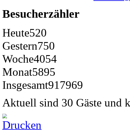
Besucherzähler
Heute
520
Gestern
750
Woche
4054
Monat
5895
Insgesamt
917969
Aktuell sind 30 Gäste und k