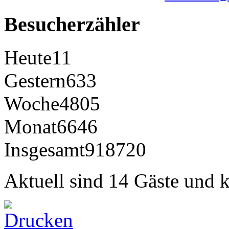
Besucherzähler
Heute
11
Gestern
633
Woche
4805
Monat
6646
Insgesamt
918720
Aktuell sind 14 Gäste und k