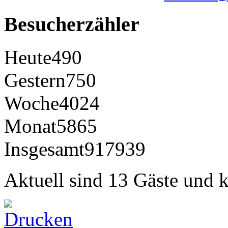
Besucherzähler
Heute
490
Gestern
750
Woche
4024
Monat
5865
Insgesamt
917939
Aktuell sind 13 Gäste und k