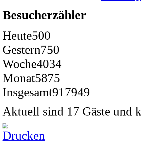
Besucherzähler
Heute
500
Gestern
750
Woche
4034
Monat
5875
Insgesamt
917949
Aktuell sind 17 Gäste und k