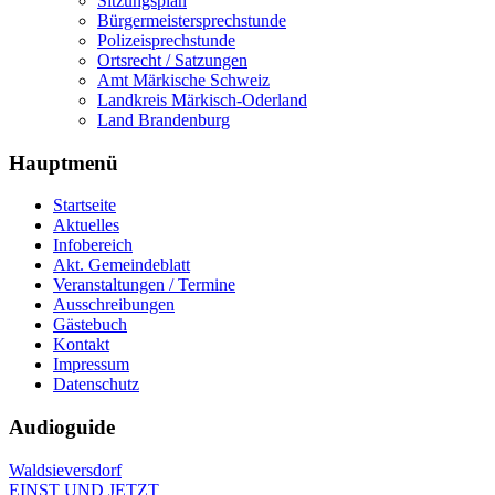
Sitzungsplan
Bürgermeistersprechstunde
Polizeisprechstunde
Ortsrecht / Satzungen
Amt Märkische Schweiz
Landkreis Märkisch-Oderland
Land Brandenburg
Hauptmenü
Startseite
Aktuelles
Infobereich
Akt. Gemeindeblatt
Veranstaltungen / Termine
Ausschreibungen
Gästebuch
Kontakt
Impressum
Datenschutz
Audioguide
Waldsieversdorf
EINST UND JETZT