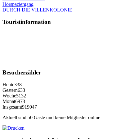
Hörspaziergang
DURCH DIE VILLENKOLONIE
Touristinformation
Besucherzähler
Heute
338
Gestern
633
Woche
5132
Monat
6973
Insgesamt
919047
Aktuell sind 50 Gäste und keine Mitglieder online