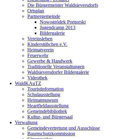
Die Bürgermeister Waldsieversdorfs
Ortsplan
Partnergemeinde
Nowogródek Pomorski
Jugendcamp 2013
Bildergalerie
Vereinsleben
Kinderstübchen e.V.
Heimatverein
Feuerwehr
Gewerbe & Handwerk
Traditionelle Veranstaltungen
Waldsieversdorfer Bildergalerie
Videothek
WaldKAuTZ
Touristinformation
Schulausstellung
Heimatmuseum
Heartfieldausstellung
Gemeindebibliothek
Kultur- und Bürgersaal
Verwaltung
Gemeindevertretung und Ausschüsse
Baumschutzkommission