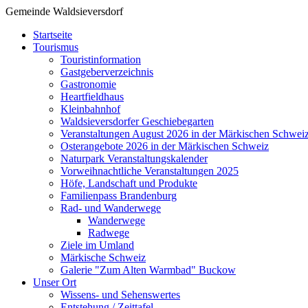
Gemeinde Waldsieversdorf
Startseite
Tourismus
Touristinformation
Gastgeberverzeichnis
Gastronomie
Heartfieldhaus
Kleinbahnhof
Waldsieversdorfer Geschiebegarten
Veranstaltungen August 2026 in der Märkischen Schwei
Osterangebote 2026 in der Märkischen Schweiz
Naturpark Veranstaltungskalender
Vorweihnachtliche Veranstaltungen 2025
Höfe, Landschaft und Produkte
Familienpass Brandenburg
Rad- und Wanderwege
Wanderwege
Radwege
Ziele im Umland
Märkische Schweiz
Galerie "Zum Alten Warmbad" Buckow
Unser Ort
Wissens- und Sehenswertes
Entstehung / Zeittafel