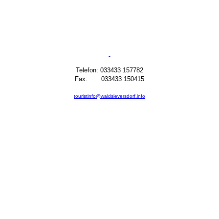
Telefon: 033433 157782
Fax: 033433 150415
touristinfo@waldsieversdorf.info