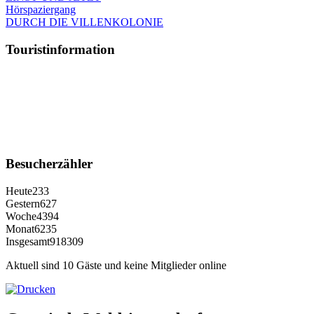
Hörspaziergang
DURCH DIE VILLENKOLONIE
Touristinformation
Besucherzähler
Heute
233
Gestern
627
Woche
4394
Monat
6235
Insgesamt
918309
Aktuell sind 10 Gäste und keine Mitglieder online