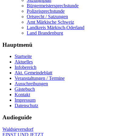
Sitzungsplan
Bürgermeistersprechstunde
Polizeisprechstunde
Ortsrecht / Satzungen
Amt Märkische Schweiz
Landkreis Märkisch-Oderland
Land Brandenburg
Hauptmenü
Startseite
Aktuelles
Infobereich
Akt. Gemeindeblatt
Veranstaltungen / Termine
Ausschreibungen
Gästebuch
Kontakt
Impressum
Datenschutz
Audioguide
Waldsieversdorf
EINST UND JETZT