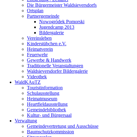
Die Bürgermeister Waldsieversdorfs
Ortsplan
Partnergemeinde
Nowogródek Pomorski
Jugendcamp 2013
Bildergalerie
Vereinsleben
Kinderstübchen e.V.
Heimatverein
Feuerwehr
Gewerbe & Handwerk
Traditionelle Veranstaltungen
Waldsieversdorfer Bildergalerie
Videothek
WaldKAuTZ
Touristinformation
Schulausstellung
Heimatmuseum
Heartfieldausstellung
Gemeindebibliothek
Kultur- und Bürgersaal
Verwaltung
Gemeindevertretung und Ausschüsse
Baumschutzkommission