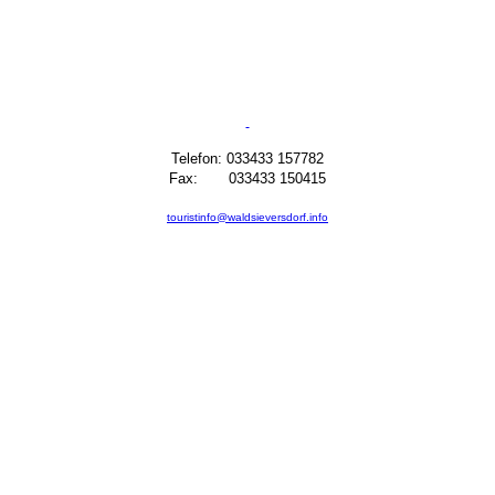
Telefon: 033433 157782
Fax: 033433 150415
touristinfo@waldsieversdorf.info