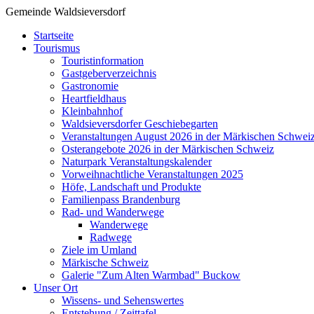
Gemeinde Waldsieversdorf
Startseite
Tourismus
Touristinformation
Gastgeberverzeichnis
Gastronomie
Heartfieldhaus
Kleinbahnhof
Waldsieversdorfer Geschiebegarten
Veranstaltungen August 2026 in der Märkischen Schwei
Osterangebote 2026 in der Märkischen Schweiz
Naturpark Veranstaltungskalender
Vorweihnachtliche Veranstaltungen 2025
Höfe, Landschaft und Produkte
Familienpass Brandenburg
Rad- und Wanderwege
Wanderwege
Radwege
Ziele im Umland
Märkische Schweiz
Galerie "Zum Alten Warmbad" Buckow
Unser Ort
Wissens- und Sehenswertes
Entstehung / Zeittafel