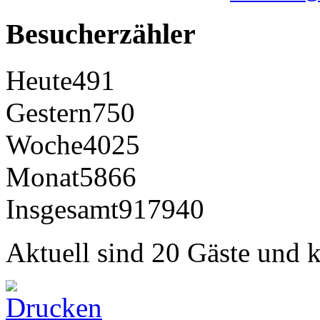
Besucherzähler
Heute
491
Gestern
750
Woche
4025
Monat
5866
Insgesamt
917940
Aktuell sind 20 Gäste und k