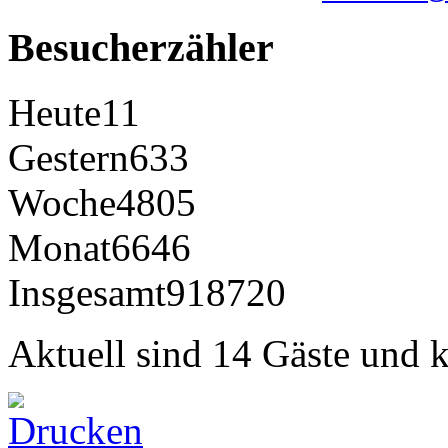
Besucherzähler
Heute
11
Gestern
633
Woche
4805
Monat
6646
Insgesamt
918720
Aktuell sind 14 Gäste und k