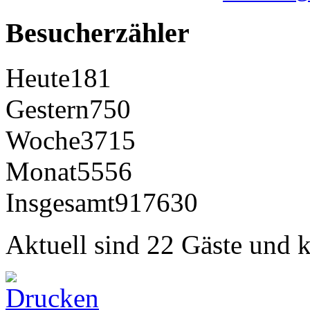
Besucherzähler
Heute
181
Gestern
750
Woche
3715
Monat
5556
Insgesamt
917630
Aktuell sind 22 Gäste und k