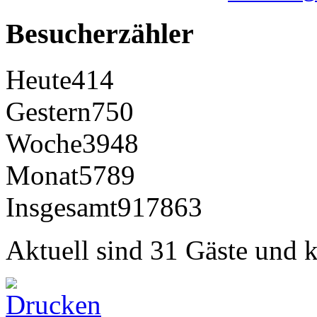
Besucherzähler
Heute
414
Gestern
750
Woche
3948
Monat
5789
Insgesamt
917863
Aktuell sind 31 Gäste und k