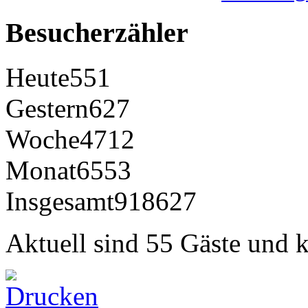
Besucherzähler
Heute
551
Gestern
627
Woche
4712
Monat
6553
Insgesamt
918627
Aktuell sind 55 Gäste und k