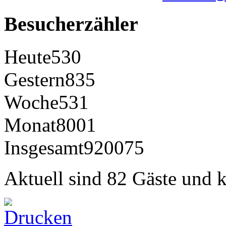
Besucherzähler
Heute
530
Gestern
835
Woche
531
Monat
8001
Insgesamt
920075
Aktuell sind 82 Gäste und k