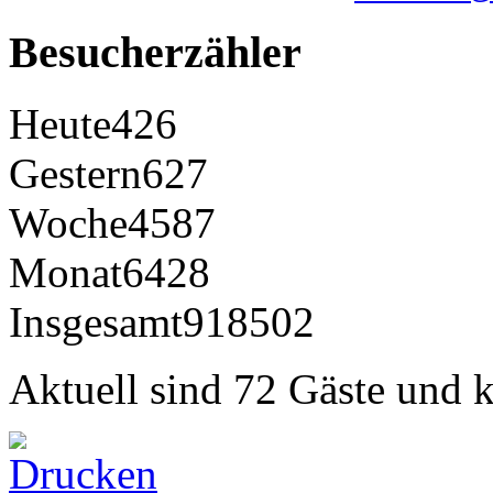
Besucherzähler
Heute
426
Gestern
627
Woche
4587
Monat
6428
Insgesamt
918502
Aktuell sind 72 Gäste und k