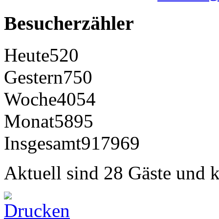
Besucherzähler
Heute
520
Gestern
750
Woche
4054
Monat
5895
Insgesamt
917969
Aktuell sind 28 Gäste und k