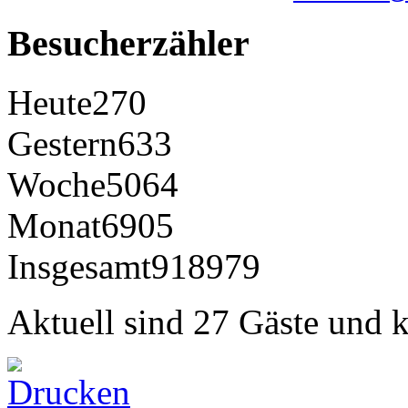
Besucherzähler
Heute
270
Gestern
633
Woche
5064
Monat
6905
Insgesamt
918979
Aktuell sind 27 Gäste und k