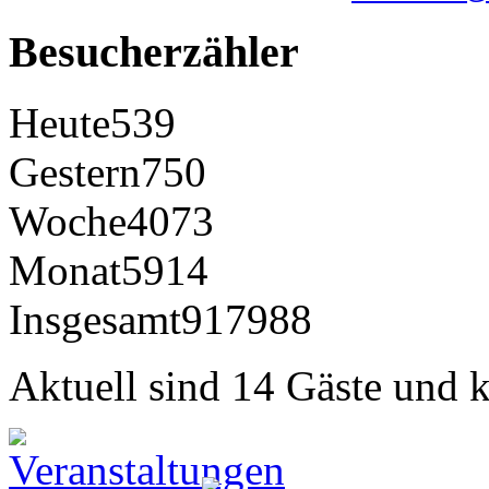
Besucherzähler
Heute
539
Gestern
750
Woche
4073
Monat
5914
Insgesamt
917988
Aktuell sind 14 Gäste und k