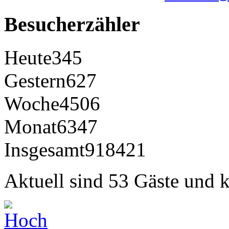
Besucherzähler
Heute
345
Gestern
627
Woche
4506
Monat
6347
Insgesamt
918421
Aktuell sind 53 Gäste und k