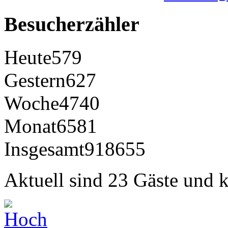
Besucherzähler
Heute
579
Gestern
627
Woche
4740
Monat
6581
Insgesamt
918655
Aktuell sind 23 Gäste und k