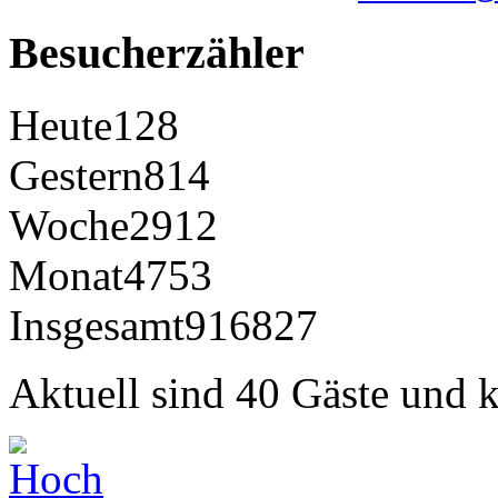
Besucherzähler
Heute
128
Gestern
814
Woche
2912
Monat
4753
Insgesamt
916827
Aktuell sind 40 Gäste und k