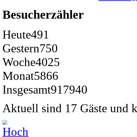
Besucherzähler
Heute
491
Gestern
750
Woche
4025
Monat
5866
Insgesamt
917940
Aktuell sind 17 Gäste und k