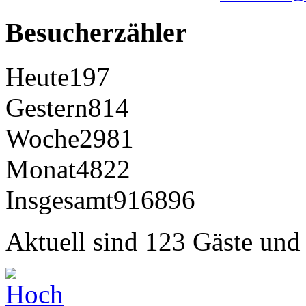
Besucherzähler
Heute
197
Gestern
814
Woche
2981
Monat
4822
Insgesamt
916896
Aktuell sind 123 Gäste und 